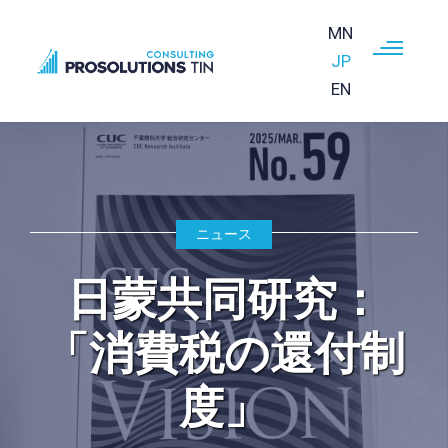
MN
JP
EN
Skip to main content
ニュース
日蒙共同研究：
「消費税の還付制
度」