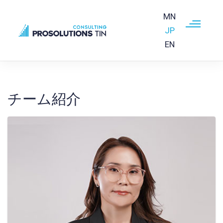
MN
JP
EN
Skip to main content
チーム紹介