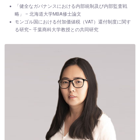
「健全なガバナンスにおける内部統制及び内部監査戦
略」 – 北海道大学MBA修士論文
モンゴル国における付加価値税（VAT）還付制度に関す
る研究– 千葉商科大学教授との共同研究