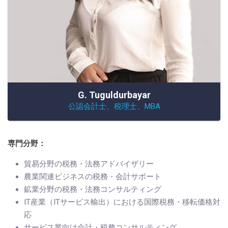
G. Tuguldurbayar
公認会計士、税理士、MBA
専門分野：
貿易分野の税務・法務アドバイザリー
農業関連ビジネスの税務・会計サポート
鉱業分野の税務・法務コンサルティング
IT産業（ITサービス輸出）における国際税務・移転価格対
応
サービス業向け会計・税務コンサルティング