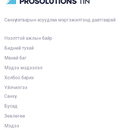
Санхүү татварын асуудлаа мэргэжилтэнд даатгаарай.
Нээлттэй ажлын байр
Бидний тухай
Манай баг
Мэдээ мэдээлэл
Холбоо барих
Үйлчилгээ
Санхүү
Бусад
Зөвлөгөө
Мэдээ