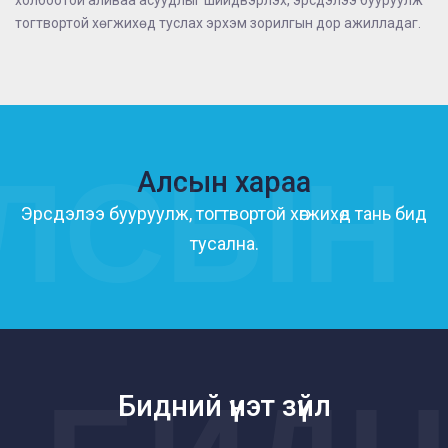
холбоотой аливаа асуудлыг шийдвэрлэх, эрсдэлээ бууруулж
тогтвортой хөгжихөд туслах эрхэм зорилгын дор ажилладаг.
ЛСЫН
Алсын хараа
Эрсдэлээ бууруулж, тогтвортой хөгжихөд тань бид
тусална.
Бидний үнэт зүйл