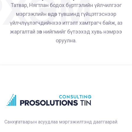
РХЭМ
ЗҮЙ
Татвар, Нягтлан бодох бүртгэлийн үйлчилгээг
мэргэжлийн өндөр түвшинд гүйцэтгэснээр
үйлчлүүлэгчдийнхээ итгэлт хамтрагч байж, аз
жаргалтай зөв нийгмийг бүтээхэд хувь нэмрээ
оруулна.
РИЛГО
Санхүү татварын асуудлаа мэргэжилтэнд даатгаарай.