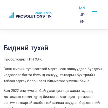
MN
JP
EN
Skip to main content
Бидний тухай
Просолюшнс ТИН ХХК
Олон жилийн туршлагатай мэргэшсэн зөвлөхүүдээс бүрдсэн
чадварлаг баг та бүхэнд санхүү, татварын бүх төрлийн
тайлан гаргах болон зөвлөх үйлчилгээг үзүүлж байна.
Бид 2022 онд үүсгэн байгуулагдсан цагаасаа гадаад
дотоодын жижиг дунд бизнес эрхлэгчдэд тулгарсан
санхүү татвартай холбоотой аливаа асуудал бэрхшээлийг