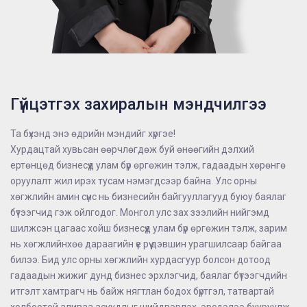
Гүйцэтгэх захиралын мэндчилгээ
Та бүхэнд энэ өдрийн мэндийг хүргэе!
Хурдацтай хувьсан өөрчлөгдөж буй өнөөгийн дэлхий
ертөнцөд бизнесүүд улам бүр өргөжин тэлж, гадаадын хөрөнгө
оруулалт жил ирэх тусам нэмэгдсээр байна. Улс орны
хөгжлийн амин сүнс нь бизнесийн байгууллагууд буюу баялаг
бүтээгчид гэж ойлгодог. Монгол улс зах зээлийн нийгэмд
шилжсэн цагаас хойш бизнесүүд улам бүр өргөжин тэлж, зарим
нь хөгжлийнхөө дараагийн үе рүү дэвшин урагшилсаар байгаа
билээ. Бид улс орны хөгжлийн хурдасгуур болсон дотоод
гадаадын жижиг дунд бизнес эрхлэгчид, баялаг бүтээгчдийн
итгэлт хамтрагч нь байж нягтлан бодох бүртгэл, татвартай