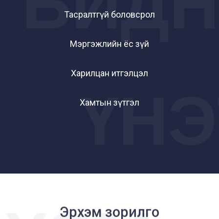
БИД
АРАА
Тасралтгүй боловсрол
Мэргэжлийн ёс зүй
Харилцан итгэлцэл
ҮНЭ
Хамтын зүтгэл
Эрхэм зорилго