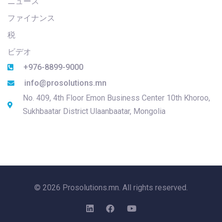
ニュース
ファイナンス
税
ビデオ
+976-8899-9000
info@prosolutions.mn
No. 409, 4th Floor Emon Business Center 10th Khoroo,
Sukhbaatar District Ulaanbaatar, Mongolia
© 2026 Prosolutions.mn. All rights reserved.